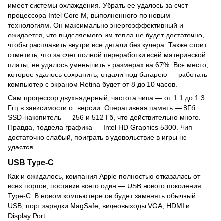
имеет системы охлаждения. Убрать ее удалось за счет
процессора Intel Core M, выполненного по новым
технологиям. Он максимально энергоэффективный и
ожидается, что выделяемого им тепла не будет достаточно,
чтобы расплавить внутри все детали без кулера. Также стоит
отметить, что за счет полной переработки всей материнской
платы, ее удалось уменьшить в размерах на 67%. Все место,
которое удалось сохранить, отдали под батарею — работать
компьютер с экраном Retina будет от 8 до 10 часов.
Сам процессор двухъядерный, частота чипа — от 1.1 до 1.3
Ггц в зависимости от версии. Оперативная память — 8Гб.
SSD-накопитель — 256 и 512 Гб, что действительно много.
Правда, подвела графика — Intel HD Graphics 5300. Чип
достаточно слабый, поиграть в удовольствие в игры не
удастся.
USB Type-C
Как и ожидалось, компания Apple полностью отказалась от
всех портов, поставив всего один — USB нового поколения
Type-C. В новом компьютере он будет заменять обычный
USB, порт зарядки MagSafe, видеовыходы VGA, HDMI и
Display Port.