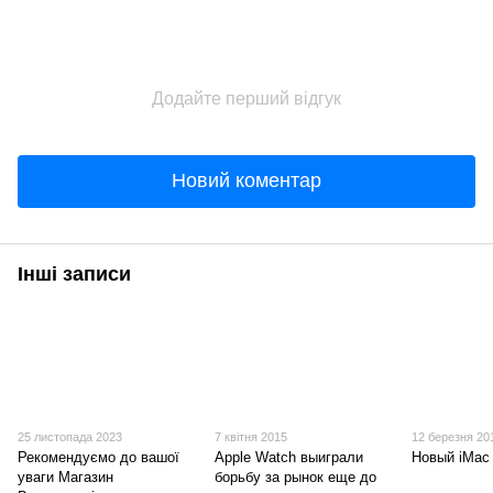
Додайте перший відгук
Новий коментар
Інші записи
25 листопада 2023
7 квітня 2015
12 березня 20
Рекомендуємо до вашої
Apple Watch выиграли
Новый iMac 
уваги Магазин
борьбу за рынок еще до