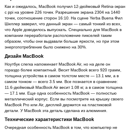
Как и ожидалось, MacBook получил 12-дюймовый Retina-экран
с ppi на уровне 226 точек. Разрешение экрана 2304 на 1440
точек, соотношение сторон 16:10. На сцене Yerba Buena Фил
Шиллер заверил, что данный экран — самый тонкий из всех,
что Apple доводилось выпускать. Специально для MacBook в
компании переработали расположение пикселей таким
образом, чтобы они выдавали больше яркости, но при этом
энергопотребление было снижено на 30%.
Дизайн MacBook
Ноутбук слегка напоминает MacBook Air, но на деле он
гораздо более компактный. Весит MacBook всего 920 грамм,
толщина устройства в самом толстом месте — 13.1 мм, а в
самом тонком — всего 3.5 мм. Все познается в сравнение:
11.6-дюймовый MacBook Air весит 1.08 кг, а в самом толщина
— 17.1 мм. Еще одна особенность MacBook — полностью
металлический корпус. Если вы посмотрите на крышку своего
MacBook Pro или Air, дисплей держится на пластиковой
детали. У MacBook эта деталь сделана из алюминия.
Технические характеристики MacBook
Очередная особенность MacBook в том, что компьютер не