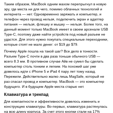
Таким образом, MacBook одним махом перепрыгнул в новую
эру, где места ни для чего, помимо облачных технологий и
интернета — нет. Одновременно заряжать и компьютер, и
телефон через провод нельзя, подключить экран и адаптер
питания — нельзя, флешку и мышку — нельзя. Более того, на
данный момент только MacBook имеет в своем арсенале USB
Type-C, поэтому даже найти устройств под новый разъем не
удастся. Для этого нужно покупать специальные переходники,
которые стоят не мало денег: от $19 до $79.
Почему Apple пошла на такой шаг? Все дело в тонкости.
Разъем Type-C почти в два раза тоньше обычного USB —
всего 8.3 мм. В противном случае Айв не сумел бы сделать
компьютер столь тонким и легким. На похожий шаг уже
довелось идти с iPhone 5 и iPad 4 пару лет тому назад.
Пережили. Действительно жалко лишь MagSafe, который не
раз спасал провод и компьютер. MacBook — это компьютер
будущего. И в будущем Apple места старью нет.
Клавиатура и трекпад
Для компактности и эффективности довелось изменить и
конструкцию клавиатуры. Во-первых, клавиатура растянулась
на всю длину корпуса. За счет этого кнопки стали на 17%