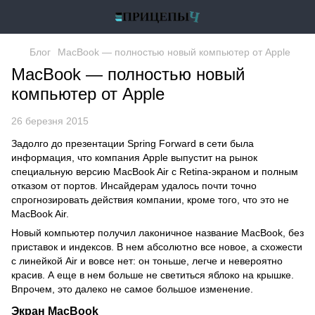
Блог
MacBook — полностью новый компьютер от Apple
MacBook — полностью новый
компьютер от Apple
26 березня 2015
Задолго до презентации Spring Forward в сети была
информация, что компания Apple выпустит на рынок
специальную версию MacBook Air с Retina-экраном и полным
отказом от портов. Инсайдерам удалось почти точно
спрогнозировать действия компании, кроме того, что это не
MacBook Air.
Новый компьютер получил лаконичное название MacBook, без
приставок и индексов. В нем абсолютно все новое, а схожести
с линейкой Air и вовсе нет: он тоньше, легче и невероятно
красив. А еще в нем больше не светиться яблоко на крышке.
Впрочем, это далеко не самое большое изменение.
Экран MacBook