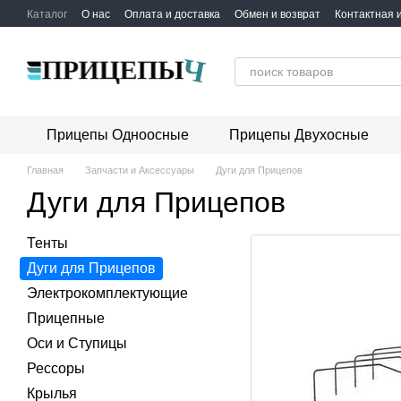
Перейти к основному контенту
Каталог
О нас
Оплата и доставка
Обмен и возврат
Контактная
Прицепы Одноосные
Прицепы Двухосные
Главная
Запчасти и Аксессуары
Дуги для Прицепов
Дуги для Прицепов
Тенты
Дуги для Прицепов
Электрокомплектующие
Прицепные
Оси и Ступицы
Рессоры
Крылья