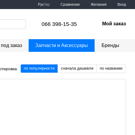
Сравнение
Рус
Укр
Желания
Вход
066 398-15-35
Мой заказ
под заказ
Запчасти и Аксессуары
Бренды
по популярности
сначала дешевле
по названию
ртировка: